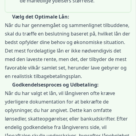
de månedlige ydelsers størrelse.
Vælg det Optimale Lån:
Når du har gennemgået og sammenlignet tilbuddene,
skal du træffe en beslutning baseret på, hvilket lån der
bedst opfylder dine behov og økonomiske situation.
Det mest fordelagtige lån er ikke nødvendigvis det
med
den laveste rente
, men det, der tilbyder de mest
favorable vilkår samlet set, herunder lave gebyrer og
en realistisk tilbagebetalingsplan.
Godkendelsesproces og Udbetaling:
Når du har valgt et lån, vil långiveren ofte kræve
yderligere dokumentation for at bekræfte de
oplysninger, du har angivet. Dette kan omfatte
lønsedler, skatteopgørelser, eller bankudskrifter. Efter
endelig godkendelse fra långiverens side, vil
låneaftalen skulle underskrives, hvorefter lånebeløbet